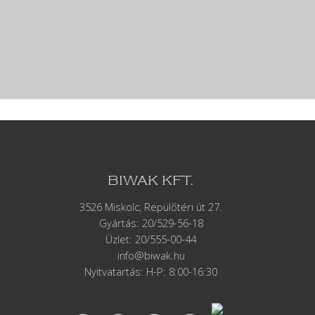
BIWAK KFT.
3526 Miskolc, Repülőtéri út 27.
Gyártás:
20/529-56-18
Üzlet: 20/555-00-44
info@biwak.hu
Nyitvatartás: H-P: 8:00-16:30