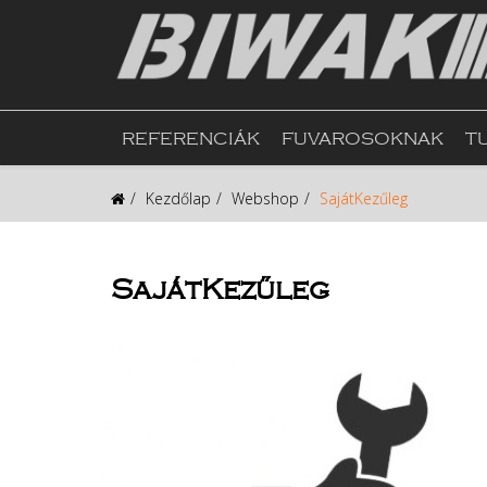
REFERENCIÁK
FUVAROSOKNAK
T
Kezdőlap
Webshop
SajátKezűleg
SajátKezűleg