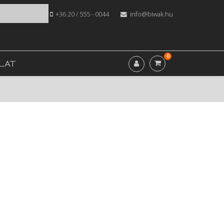
+36 20 / 555 - 0044
info@biwak.hu
0
LAT