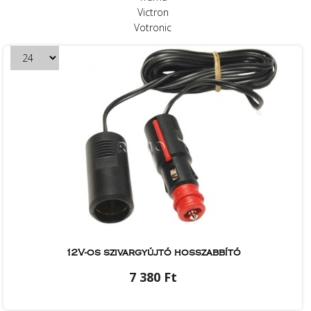
Victron
Votronic
12V-os szivargyújtó hosszabbító
7 380 Ft