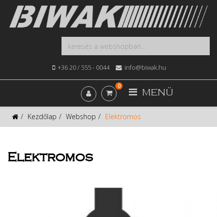
+36 20 / 555 - 0044
info@biwak.hu
0
MENÜ
Kezdőlap
Webshop
Elektromos
Elektromos