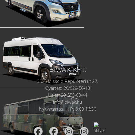
BIWAK KFT.
3526 Miskolc, Repülőtéri út 27.
Gyártás:
20/529-56-18
Üzlet: 20/555-00-44
info@biwak.hu
Nyitvatartás: H-P: 8:00-16:30