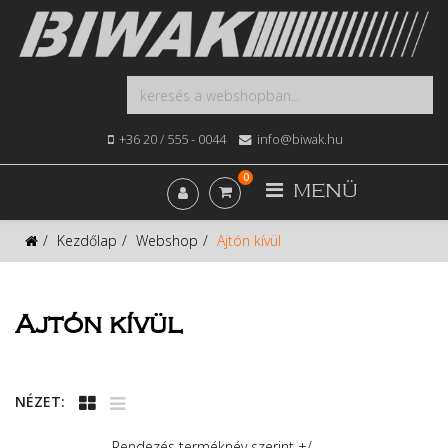
+36 20 / 555 - 0044
info@biwak.hu
0
MENÜ
Kezdőlap
Webshop
Ajtón kívül
Ajtón kívül
NÉZET:
Rendezés terméknév szerint +/-