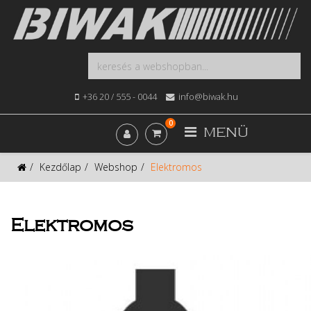
+36 20 / 555 - 0044
info@biwak.hu
0
MENÜ
Kezdőlap
Webshop
Elektromos
Elektromos