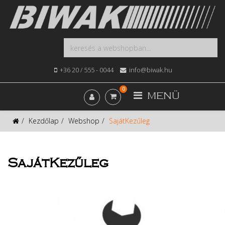
+36 20 / 555 - 0044
info@biwak.hu
0
MENÜ
Kezdőlap
Webshop
SajátKezűleg
SajátKezűleg