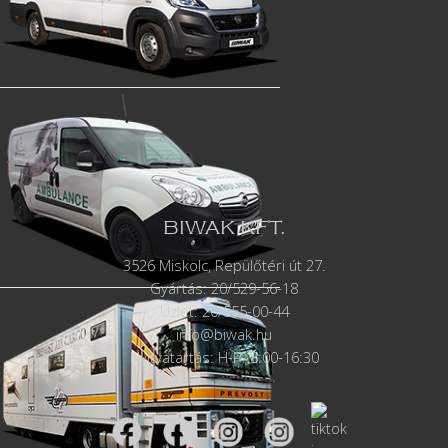
BIWAK KFT.
3526 Miskolc, Repülőtéri út 27.
Gyártás:
20/529-56-18
Üzlet: 20/555-00-44
info@biwak.hu
Nyitvatartás: H-P: 8:00-16:30