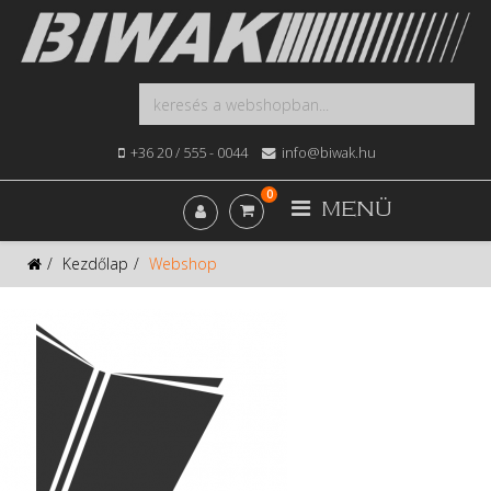
+36 20 / 555 - 0044
info@biwak.hu
0
MENÜ
Kezdőlap
Webshop