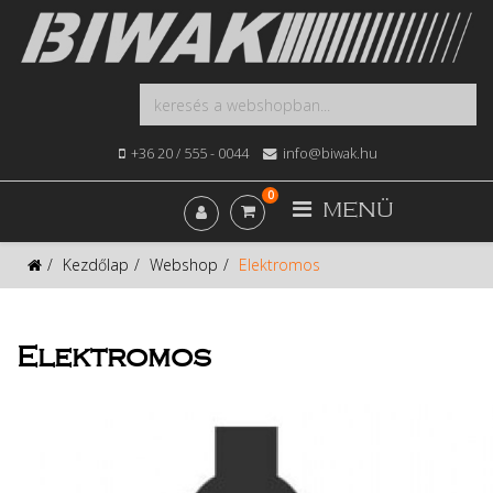
+36 20 / 555 - 0044
info@biwak.hu
0
MENÜ
Kezdőlap
Webshop
Elektromos
Elektromos