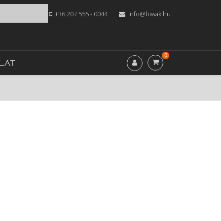
+36 20 / 555 - 0044
info@biwak.hu
0
LAT