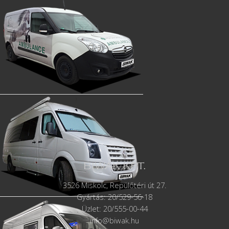
BIWAK KFT.
3526 Miskolc, Repülőtéri út 27.
Gyártás:
20/529-56-18
Üzlet: 20/555-00-44
info@biwak.hu