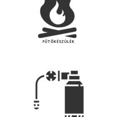
FŰTŐKÉSZÜLÉK