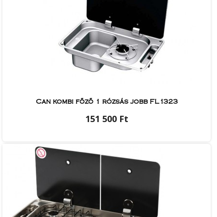
Can kombi főző 1 rózsás jobb FL1323
151 500 Ft