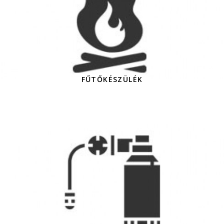
FŰTŐKÉSZÜLÉK