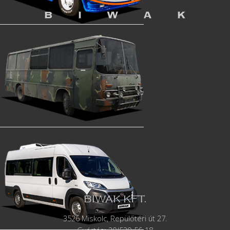
BIWAK KFT.
3526 Miskolc, Repülőtéri út 27.
Gyártás:
20/529-56-18