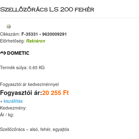
Szellőzőrács LS 200 fehér
Cikkszám:
F-35331 • 9620009291
Előrhetőség:
Raktáron
Termék súlya: 0.65 KG
Fogyasztói ár kedvezménnyel
Fogyasztói ár:
20 255 Ft
+
kiszállítás
Kedvezmény:
Ár / kg:
Szellőzőrács – alsó, fehér, egyajtós