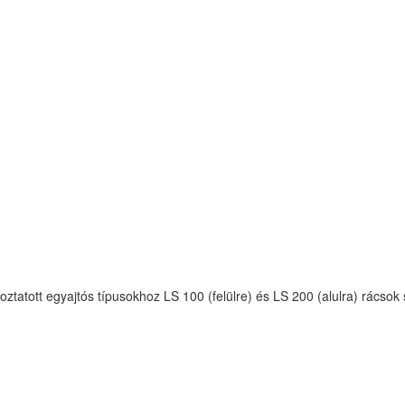
koztatott egyajtós típusokhoz LS 100 (felülre) és LS 200 (alulra) rács