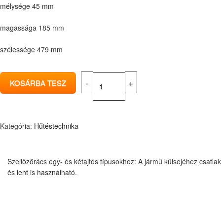
mélysége 45 mm
magassága 185 mm
szélessége 479 mm
Kategória:
Hűtéstechnika
Szellőzőrács egy- és kétajtós típusokhoz: A jármű külsejéhez csatla
és lent is használható.