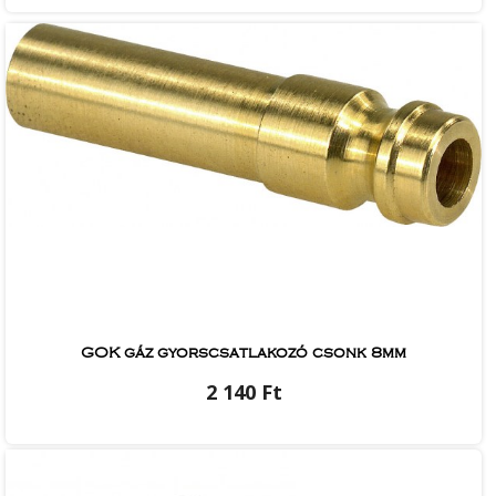
GOK gáz gyorscsatlakozó csonk 8mm
2 140 Ft