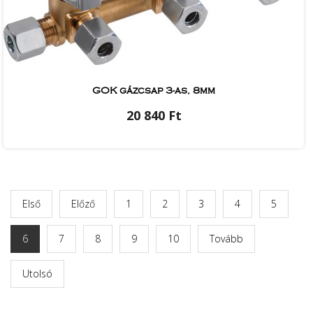
GOK gázcsap 3-as, 8mm
20 840 Ft
Első
Előző
1
2
3
4
5
6
7
8
9
10
Tovább
Utolsó