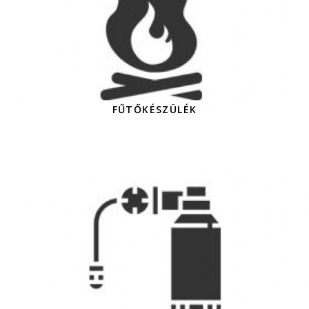
FŰTŐKÉSZÜLÉK