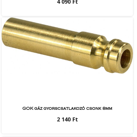
4 090 Ft
GOK gáz gyorscsatlakozó csonk 8mm
2 140 Ft