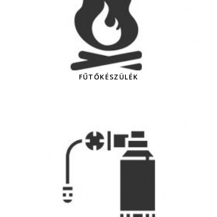
FŰTŐKÉSZÜLÉK