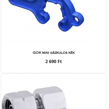
GOK mini gázkulcs kék
2 690 Ft