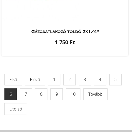
Gázcsatlakozó toldó 2x1/4"
1 750 Ft
Első
Előző
1
2
3
4
5
6
7
8
9
10
Tovább
Utolsó