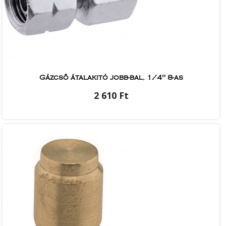
Gázcső átalakitó jobb-bal, 1/4" 8-as
2 610 Ft