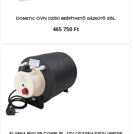
Dometic OVN 0250 beépíthető gázsütő 25L
465 750 Ft
Elgena Boiler Combi 6L 12V/200W+230V/660W