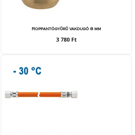
Roppantógyűrű vakdugó 8 mm
3 780 Ft