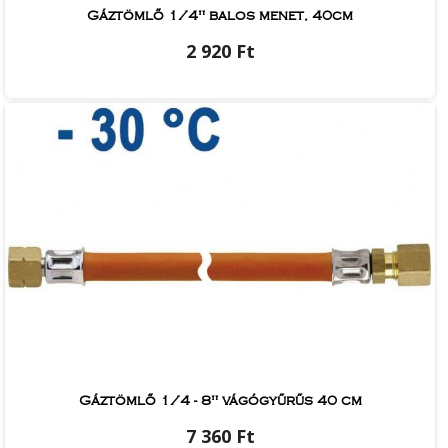
Gáztömlő 1/4" balos menet, 40cm
2 920 Ft
Gáztömlő 1/4 - 8" vágógyűrűs 40 cm
7 360 Ft