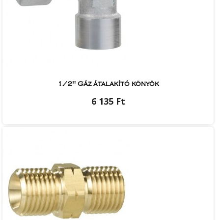
1/2" Gáz átalakító könyök
6 135 Ft