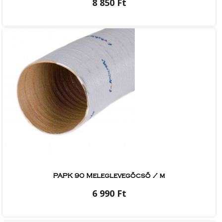
8 850 Ft
PAPK 90 Meleglevegőcső / m
6 990 Ft