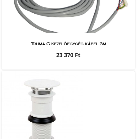
Truma C kezelőegység kábel 3m
23 370 Ft