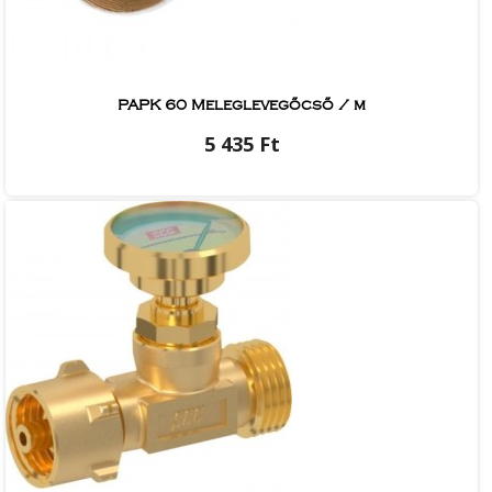
PAPK 60 Meleglevegőcső / m
5 435 Ft