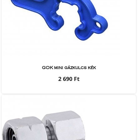
GOK mini gázkulcs kék
2 690 Ft