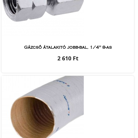
Gázcső átalakitó jobb-bal, 1/4" 8-as
2 610 Ft