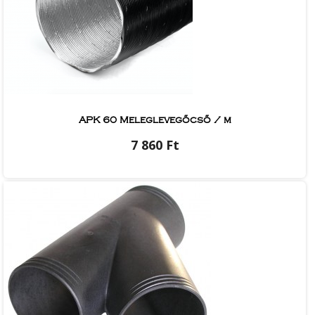
APK 60 Meleglevegőcső / m
7 860 Ft