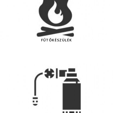
FŰTŐKÉSZÜLÉK