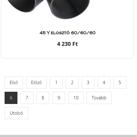
45 Y elosztó 60/60/60
4 230 Ft
Első
Előző
1
2
3
4
5
6
7
8
9
10
Tovább
Utolsó