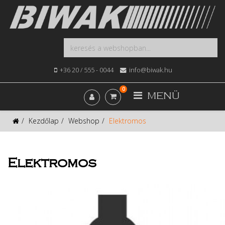
+36 20 / 555 - 0044
info@biwak.hu
0
MENÜ
Kezdőlap
Webshop
Elektromos
Elektromos