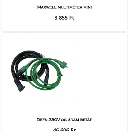
Maxwell multiméter mini
3 855 Ft
Defa 230V-os áram betáp
46 606 Ft