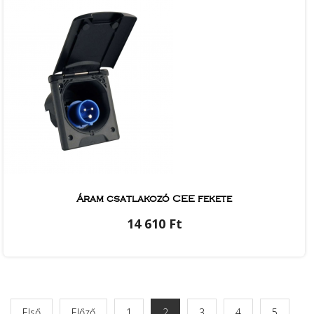
Áram csatlakozó CEE fekete
14 610 Ft
Első
Előző
1
2
3
4
5