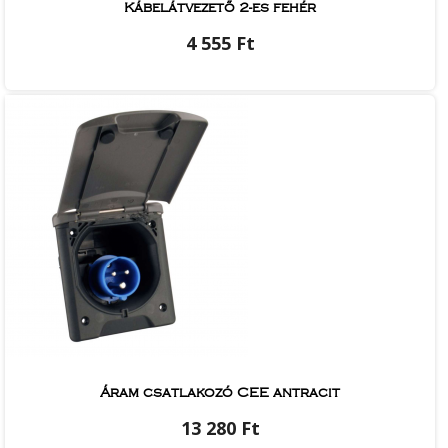
Kábelátvezető 2-es fehér
4 555 Ft
Áram csatlakozó CEE antracit
13 280 Ft