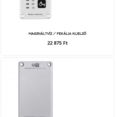
Használtvíz / fekália kijelző
22 875 Ft