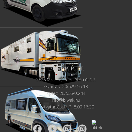
BIWAK KFT.
3526 Miskolc, Repülőtéri út 27.
Gyártás:
20/529-56-18
Üzlet: 20/555-00-44
info@biwak.hu
Nyitvatartás: H-P: 8:00-16:30