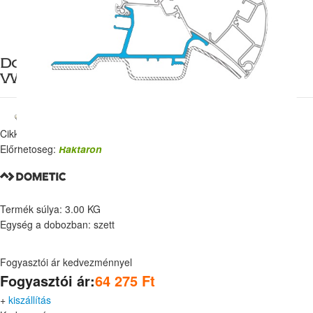
Dometic PR előtető adapter Sprinter,
VW Crafter 17-ig
Cikkszám:
9103103908
Előrhetőség:
Raktáron
Termék súlya: 3.00 KG
Egység a dobozban: szett
Fogyasztói ár kedvezménnyel
Fogyasztói ár:
64 275 Ft
+
kiszállítás