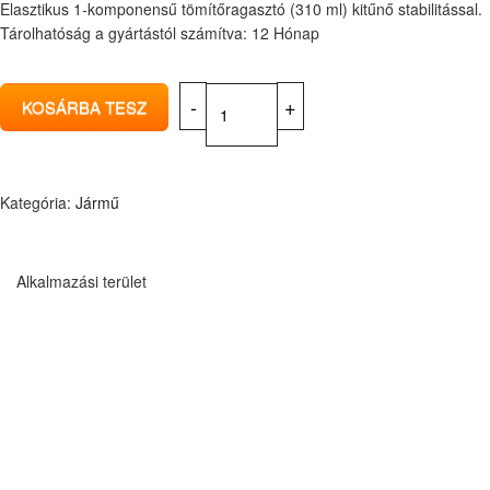
Elasztikus 1-komponensű tömítőragasztó (310 ml) kitűnő stabilitással.
Tárolhatóság a gyártástól számítva: 12 Hónap
Kategória:
Jármű
Alkalmazási terület
Személygépjárművek, haszongépjárművek, buszok,
tehergépkocsik, mezőgazdasági gépek és építőipari gépek
szélvédőcseréjéhez
Útmutató
Az anyag felhordásakor győződjön meg róla, hogy a
munkakörnyezet tiszta. A pontos és hibátlan munkavégzés
biztosításának érdekében elengedhetetlen, hogy a terméket a