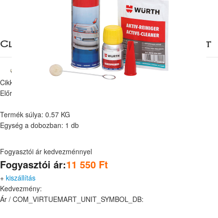
Classic Plus szélvédő ragasztó készlet
Cikkszám:
mc1311
Előrhetőség:
Raktáron
Termék súlya: 0.57 KG
Egység a dobozban: 1 db
Fogyasztói ár kedvezménnyel
Fogyasztói ár:
11 550 Ft
+
kiszállítás
Kedvezmény:
Ár / COM_VIRTUEMART_UNIT_SYMBOL_DB: